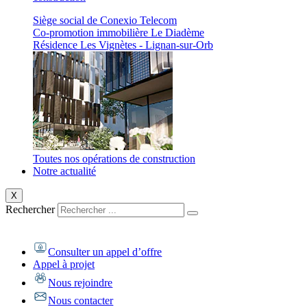
Siège social de Conexio Telecom
Co-promotion immobilière Le Diadème
Résidence Les Vignètes - Lignan-sur-Orb
Toutes nos opérations de construction
Notre actualité
X
Rechercher
Consulter un appel d’offre
Appel à projet
Nous rejoindre
Nous contacter