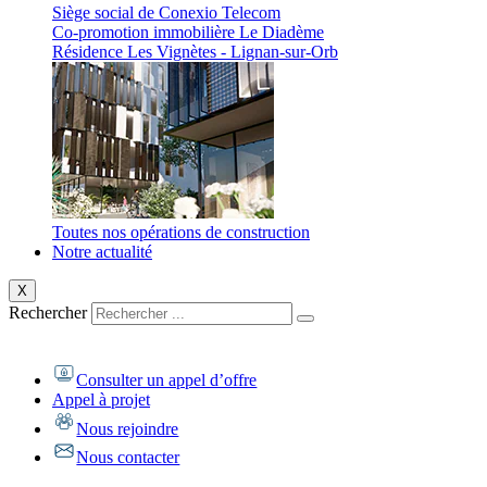
Siège social de Conexio Telecom
Co-promotion immobilière Le Diadème
Résidence Les Vignètes - Lignan-sur-Orb
Toutes nos opérations de construction
Notre actualité
X
Rechercher
Consulter un appel d’offre
Appel à projet
Nous rejoindre
Nous contacter