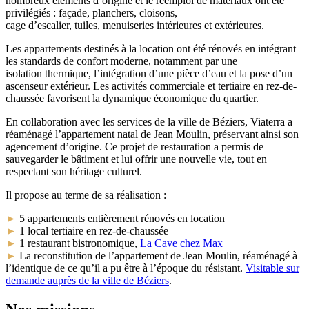
nombreux éléments d’origine et le réemploi de matériaux ont été
privilégiés : façade, planchers, cloisons,
cage d’escalier, tuiles, menuiseries intérieures et extérieures.
Les appartements destinés à la location ont
été rénovés en intégrant
les standards de
confort moderne, notamment par une
isolation
thermique, l’intégration d’une pièce d’eau et
la pose d’un
ascenseur extérieur. Les activités
commerciale et tertiaire en rez-de-
chaussée
favorisent la dynamique économique du quartier.
En collaboration avec les services de la ville de Béziers, Viaterra a
réaménagé l’appartement natal de Jean Moulin, préservant ainsi son
agencement d’origine. Ce projet de restauration a permis de
sauvegarder le bâtiment et lui offrir une nouvelle vie, tout en
respectant son héritage culturel.
Il propose au terme de sa réalisation :
►
5 appartements entièrement rénovés en location
►
1 local tertiaire en rez-de-chaussée
►
1 restaurant bistronomique,
La Cave chez Max
►
La reconstitution de l’appartement de Jean Moulin, réaménagé à
l’identique de ce qu’il a pu être à l’époque du résistant.
Visitable sur
demande auprès de la ville de Béziers
.