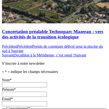
Concertation préalable Technoparc Mazeran : vers
des activités de la transition écologique
Précédent
Précédent
Permis de construire délivré pour la piscine du
sud à Sauvian
Suivant
Decathlon à la Méridienne, c’est signé !
Suivant
S’inscrire à notre newsletter
«
*
» indique les champs nécessaires
Nom
*
Prénom
*
Email
*
Consentement
*