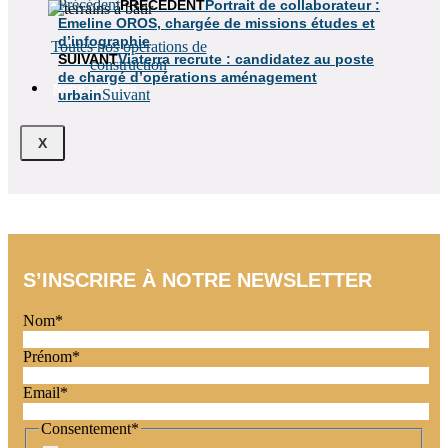
Précédent
PRÉCÉDENT
Portrait de collaborateur :
Emeline OROS, chargée de missions études et
d’infographie
Toutes nos opérations de
SUIVANT
Viaterra recrute : candidatez au poste
construction
de chargé d’opérations aménagement
Notre actualité
Suivant
urbain
X
S’INSCRIRE À NOTRE NEWSLETTER
Nom
*
Prénom
*
Email
*
Consentement
*