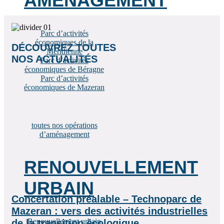
AMÉNAGEMENT
Parc d’activités
économiques de la
DÉCOUVREZ TOUTES
Méridienne
NOS ACTUALITÉS
Parc d’activités
économiques de Béragne
Parc d’activités
économiques de Mazeran
toutes nos opérations
d’aménagement
RENOUVELLEMENT
URBAIN
Concertation préalable – Technoparc de
Mazeran : vers des activités industrielles
Renouvellement urbain
de la transition écologique