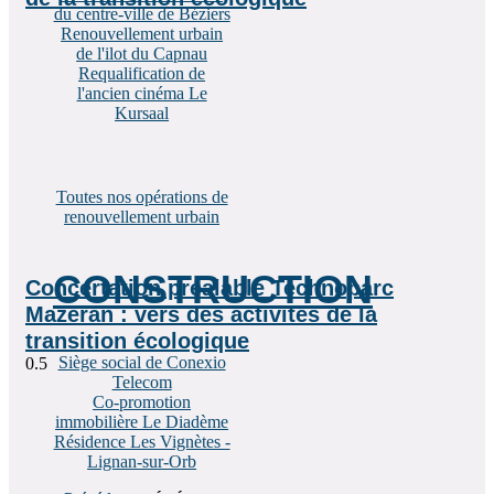
du centre-ville de Béziers
Renouvellement urbain
de l'ilot du Capnau
Requalification de
l'ancien cinéma Le
Kursaal
Toutes nos opérations de
renouvellement urbain
CONSTRUCTION
Concertation préalable Technoparc
Mazeran : vers des activités de la
transition écologique
Siège social de Conexio
Telecom
Co-promotion
immobilière Le Diadème
Résidence Les Vignètes -
Lignan-sur-Orb