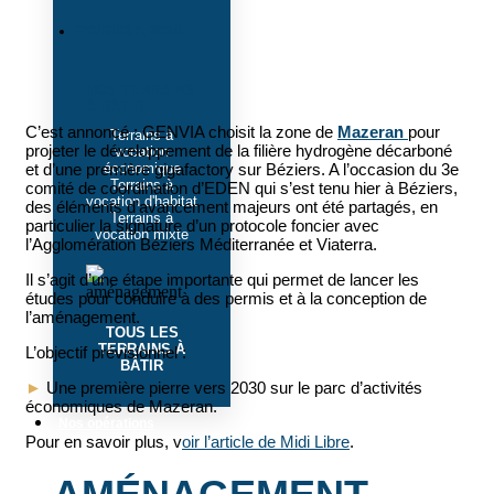
FÉVRIER 1, 2024
NOS TERRAINS
À BÂTIR
C’est annoncé : GENVIA choisit la zone de
Mazeran
pour
Terrains à
projeter le développement de la filière hydrogène décarboné
vocation
économique
et d’une première gigafactory sur Béziers. A l’occasion du 3e
Terrains à
comité de coordination d’EDEN qui s’est tenu hier à Béziers,
vocation d'habitat
des éléments d’avancement majeurs ont été partagés, en
Terrains à
particulier la signature d’un protocole foncier avec
vocation mixte
l’Agglomération Béziers Méditerranée et Viaterra.
Il s’agit d’une étape importante qui permet de lancer les
études pour conduire à des permis et à la conception de
l’aménagement.
TOUS LES
TERRAINS À
L’objectif prévisionnel :
BÂTIR
►
Une première pierre vers 2030 sur le parc d’activités
économiques de Mazeran.
Nos opérations
Pour en savoir plus, v
oir l’article de Midi Libre
.