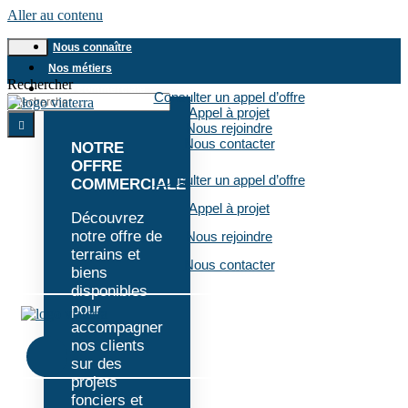
Aller au contenu
Nous connaître
Nos métiers
Rechercher
Offre commerciale
Consulter un appel d’offre
Appel à projet
Nous rejoindre
Nous contacter
NOTRE
OFFRE
Consulter un appel d’offre
COMMERCIALE
Appel à projet
Découvrez
notre offre de
Nous rejoindre
terrains et
Nous contacter
biens
disponibles
pour
accompagner
nos clients
sur des
projets
fonciers et